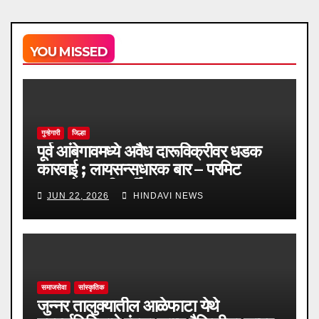
YOU MISSED
गुन्हेगारी
जिल्हा
पूर्व आंबेगावमध्ये अवैध दारूविक्रीवर धडक
कारवाई ; लायसन्सधारक बार – परमिट
रूममध्ये वाढली गर्दी
JUN 22, 2026
HINDAVI NEWS
समाजसेवा
सांस्कृतिक
जुन्नर तालुक्यातील आळेफाटा येथे