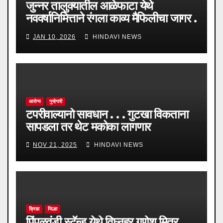
जुन्नर तालुक्यातील आळेफाटा येथे
नववर्षानिमित्ताने रंगला काव्य मैफिलीचा जागर .
.
JAN 10, 2026
HINDAVI NEWS
आरोग्य
गुन्हेगारी
टपरीवाल्यानो सावधान . . . गुटखा विकताना
सापडला तर थेट मकोका लागणार
NOV 21, 2025
HINDAVI NEWS
क्रिडा
जिल्हा
पिंपळवंडी स्टॅन्ड येथे विघ्नहर गणेश मित्र