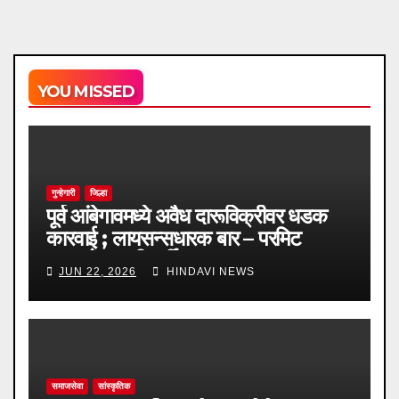
YOU MISSED
गुन्हेगारी
जिल्हा
पूर्व आंबेगावमध्ये अवैध दारूविक्रीवर धडक
कारवाई ; लायसन्सधारक बार – परमिट
रूममध्ये वाढली गर्दी
JUN 22, 2026
HINDAVI NEWS
समाजसेवा
सांस्कृतिक